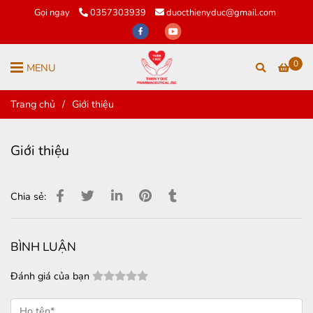
Gọi ngay
0357303939
duocthienyduc@gmail.com
0
MENU
Trang chủ
/
Giới thiệu
Giới thiệu
Chia sẻ:
BÌNH LUẬN
Đánh giá của bạn